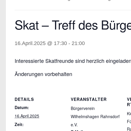
Skat – Treff des Bürge
16.April.2025 @ 17:30
-
21:00
Interessierte Skatfreunde sind herzlich eingeladen
Änderungen vorbehalten
DETAILS
VERANSTALTER
V
R
Datum:
Bürgerverein
Ki
16.April.2025
Wilhelmshagen Rahnsdorf
Fü
Zeit:
e.V.
Ra