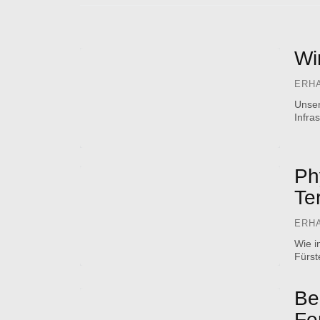
Wi
ERH
Unser
Infra
Ph
Te
ERH
Wie i
Fürst
Be
Fe