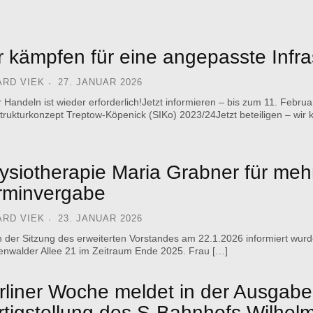
r kämpfen für eine angepasste Infra
ARD VIEK
27. JANUAR 2026
 Handeln ist wieder erforderlich!Jetzt informieren – bis zum 11. Febru
strukturkonzept Treptow-Köpenick (SIKo) 2023/24Jetzt beteiligen – wir
ysiotherapie Maria Grabner für meh
rminvergabe
ARD VIEK
23. JANUAR 2026
n der Sitzung des erweiterten Vorstandes am 22.1.2026 informiert wu
enwalder Allee 21 im Zeitraum Ende 2025. Frau […]
rliner Woche meldet in der Ausgab
rtigstellung des S-Bahnhofs Wilhe