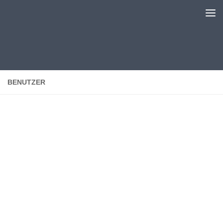
Unter dem Inhalt
BENUTZER
Erhard
Viek
Über
Beiträge
Kommentare